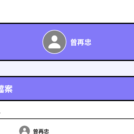
曾再忠
檔案
料
曾再忠