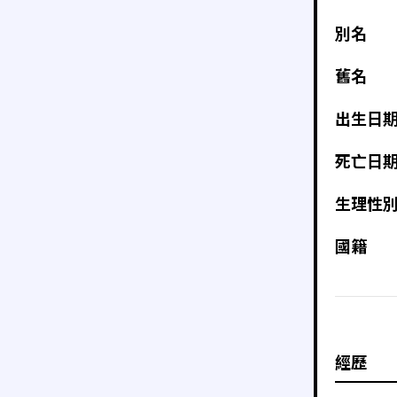
別名
舊名
出生日
死亡日
生理性
國籍
經歷