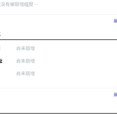
還沒有被新增經歷⋯
式
箱
尚未新增
址
尚未新增
尚未新增