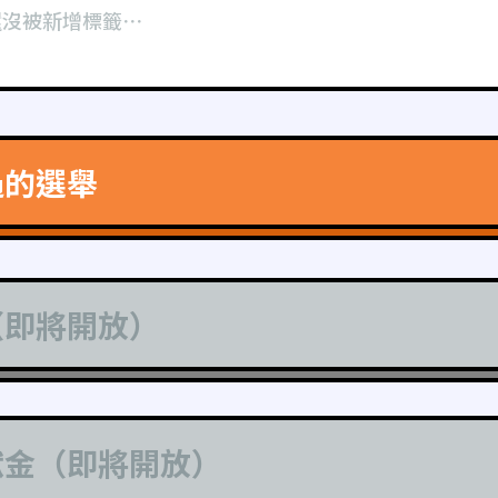
還沒被新增標籤⋯
過的選舉
（即將開放）
獻金（即將開放）