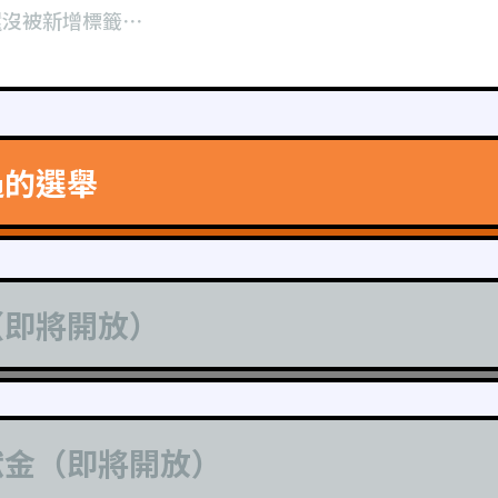
還沒被新增標籤⋯
過的選舉
（即將開放）
獻金（即將開放）