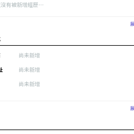
還沒有被新增經歷⋯
式
箱
尚未新增
址
尚未新增
尚未新增