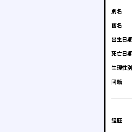
別名
舊名
出生日
死亡日
生理性
國籍
經歷