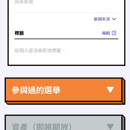
尚未新增
展開
來源
標籤
編輯
這個人還沒被新增標籤⋯
參與過的選舉
資產（即將開放）