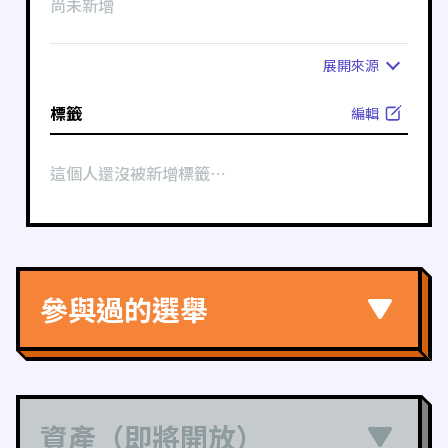
尚未新增
展開
來源
標籤
編輯
這個人還沒被新增標籤⋯
參與過的選舉
資產（即將開放）