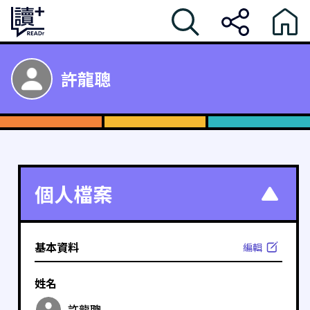
許龍聰
個人檔案
基本資料
編輯
姓名
許龍聰