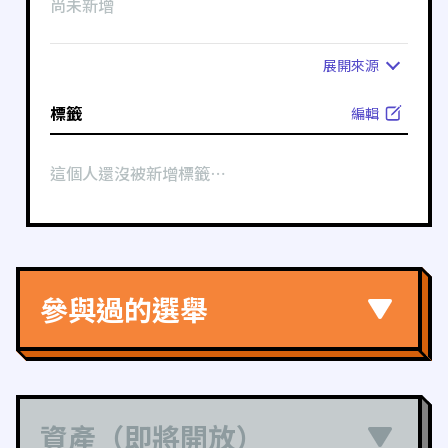
尚未新增
展開
來源
標籤
編輯
這個人還沒被新增標籤⋯
參與過的選舉
資產（即將開放）