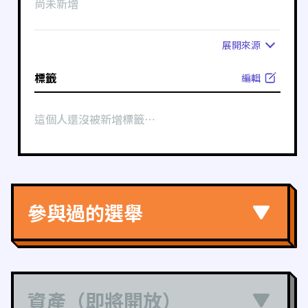
尚未新增
展開
來源
標籤
編輯
這個人還沒被新增標籤⋯
參與過的選舉
資產（即將開放）