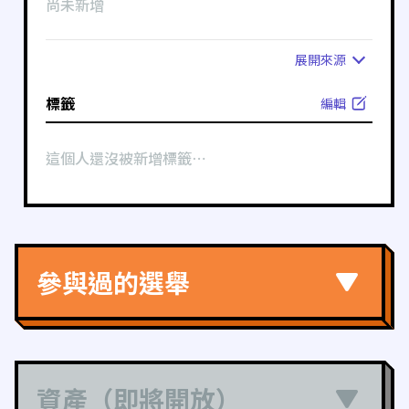
尚未新增
展開
來源
標籤
編輯
這個人還沒被新增標籤⋯
參與過的選舉
資產（即將開放）