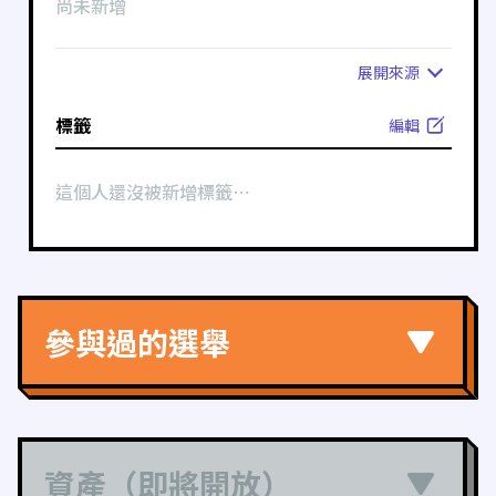
尚未新增
展開
來源
標籤
編輯
這個人還沒被新增標籤⋯
參與過的選舉
資產（即將開放）