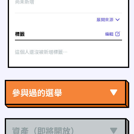
尚未新增
展開
來源
標籤
編輯
這個人還沒被新增標籤⋯
參與過的選舉
資產（即將開放）