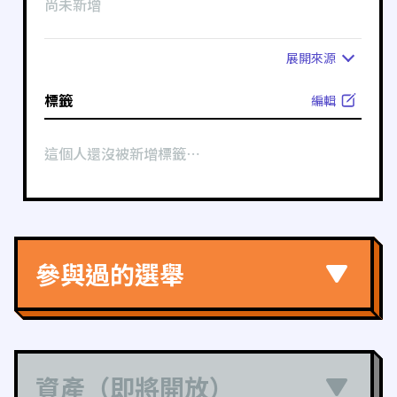
尚未新增
展開
來源
標籤
編輯
這個人還沒被新增標籤⋯
參與過的選舉
資產（即將開放）