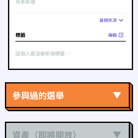
尚未新增
展開
來源
標籤
編輯
這個人還沒被新增標籤⋯
參與過的選舉
資產（即將開放）