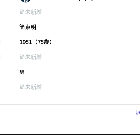
尚未新增
簡東明
期
1951（75歲）
期
尚未新增
別
男
尚未新增