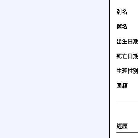
別名
舊名
出生日
死亡日
生理性
國籍
經歷