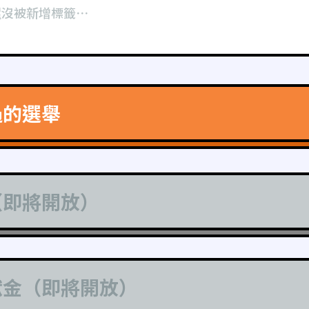
還沒被新增標籤⋯
過的選舉
（即將開放）
獻金（即將開放）