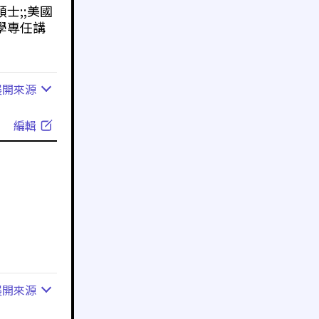
士;;美國
學專任講
展開
來源
編輯
展開
來源