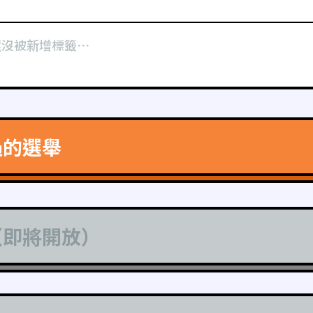
還沒被新增標籤⋯
過的選舉
（即將開放）