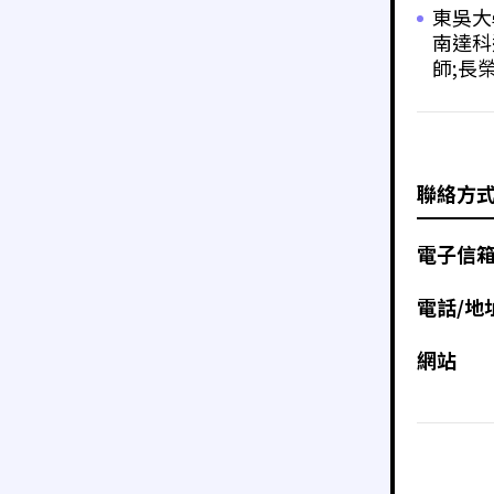
東吳大
南達科
師;長
聯絡方
電子信
電話/地
網站