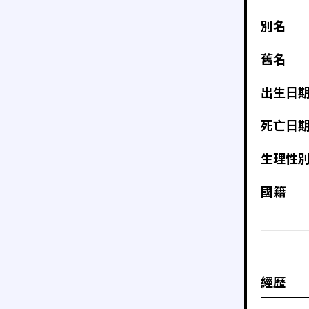
別名
舊名
出生日
死亡日
生理性
國籍
經歷