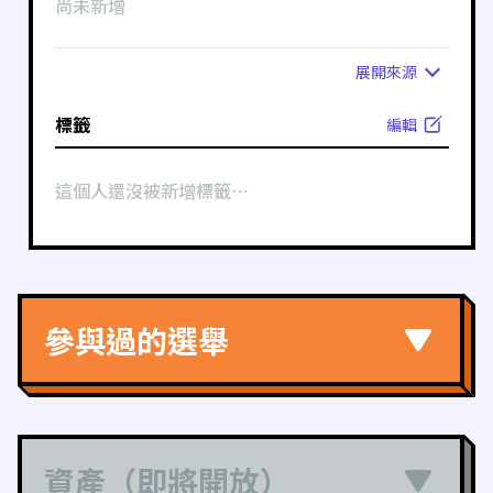
尚未新增
展開
來源
標籤
編輯
這個人還沒被新增標籤⋯
參與過的選舉
資產（即將開放）