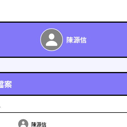
陳源信
檔案
料
陳源信