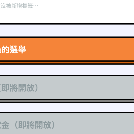
還沒被新增標籤⋯
過的選舉
（即將開放）
獻金（即將開放）