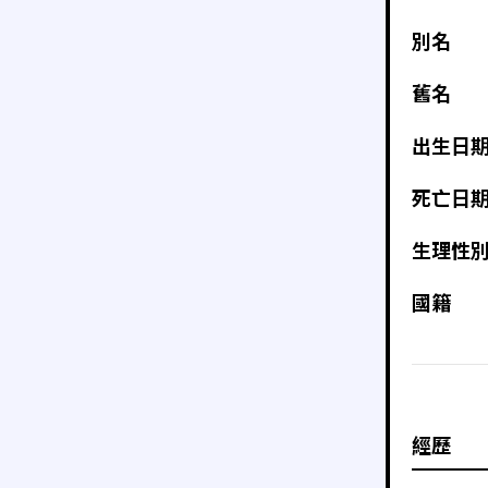
別名
舊名
出生日
死亡日
生理性
國籍
經歷