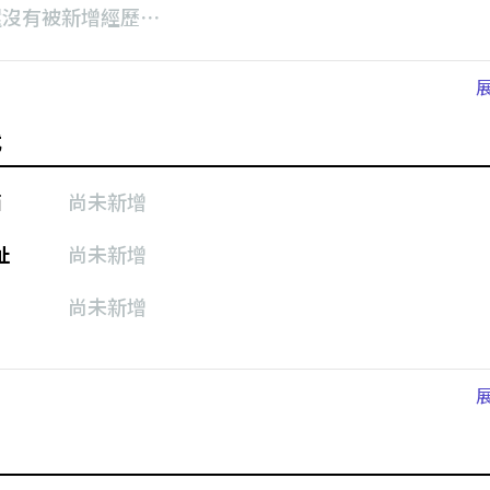
還沒有被新增經歷⋯
式
箱
尚未新增
址
尚未新增
尚未新增