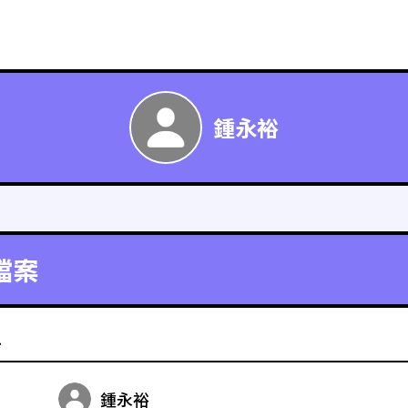
鍾永裕
檔案
料
鍾永裕