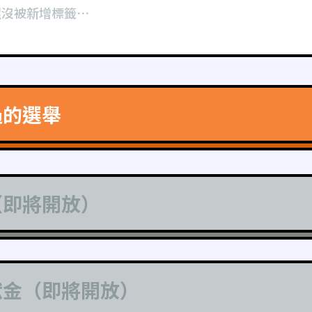
還沒被新增標籤⋯
過的選舉
（即將開放）
獻金（即將開放）