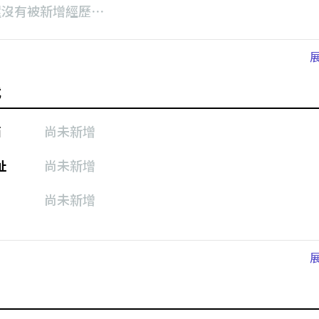
還沒有被新增經歷⋯
式
箱
尚未新增
址
尚未新增
尚未新增