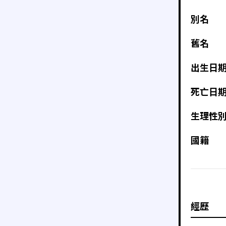
別名
舊名
出生日
死亡日
生理性
國籍
經歷