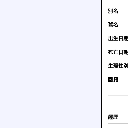
別名
舊名
出生日
死亡日
生理性
國籍
經歷