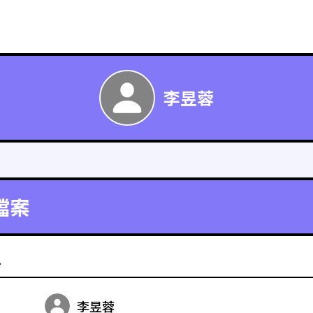
李昱蓉
檔案
料
李昱蓉