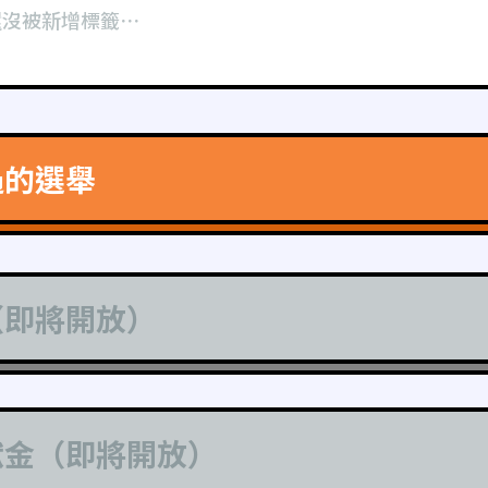
還沒被新增標籤⋯
過的選舉
（即將開放）
獻金（即將開放）