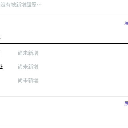
還沒有被新增經歷⋯
式
箱
尚未新增
址
尚未新增
尚未新增