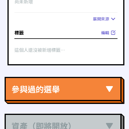
尚未新增
展開
來源
標籤
編輯
這個人還沒被新增標籤⋯
參與過的選舉
資產（即將開放）