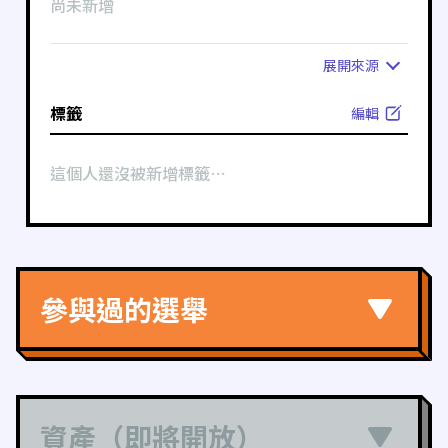
尚未新增
展開
來源
標籤
編輯
這個人還沒被新增標籤⋯
參與過的選舉
資產（即將開放）