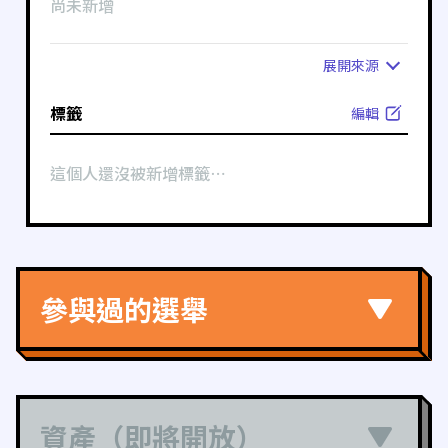
尚未新增
展開
來源
標籤
編輯
這個人還沒被新增標籤⋯
參與過的選舉
資產（即將開放）