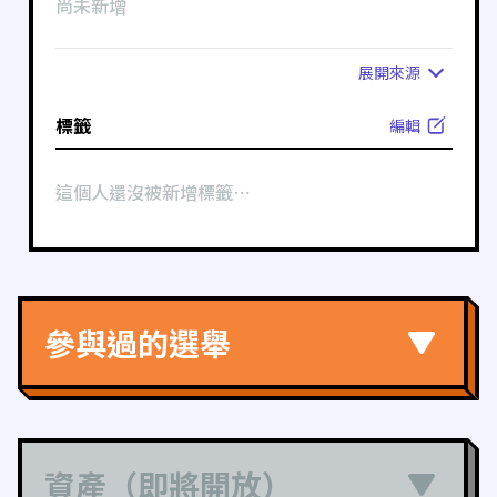
尚未新增
展開
來源
標籤
編輯
這個人還沒被新增標籤⋯
參與過的選舉
資產（即將開放）