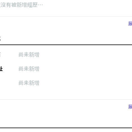
還沒有被新增經歷⋯
式
箱
尚未新增
址
尚未新增
尚未新增