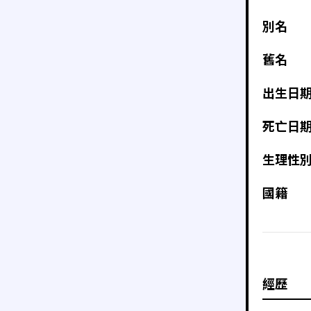
別名
舊名
出生日
死亡日
生理性
國籍
經歷