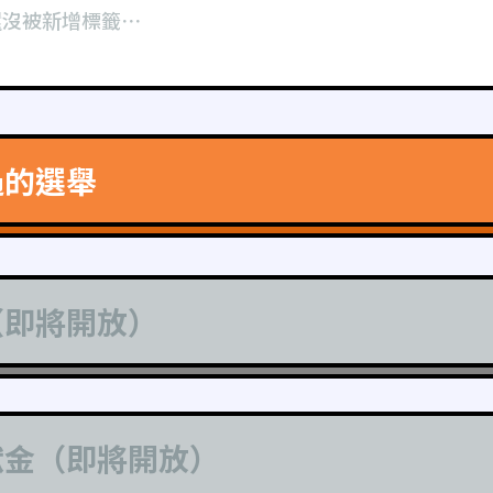
還沒被新增標籤⋯
過的選舉
（即將開放）
獻金（即將開放）