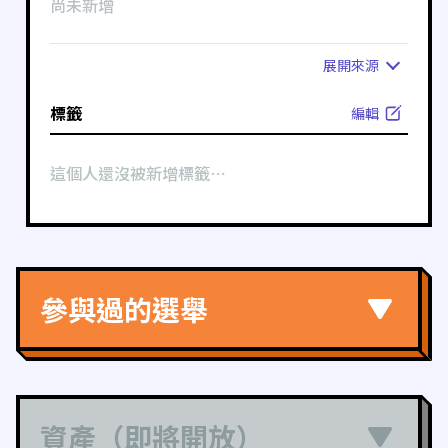
尚未新增
展開
來源
標籤
編輯
這個人還沒被新增標籤⋯
參與過的選舉
資產（即將開放）