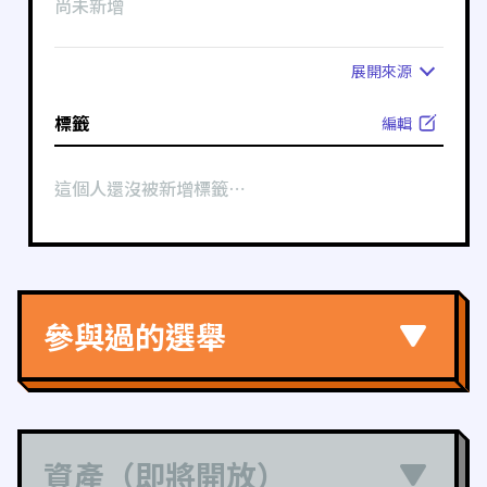
尚未新增
展開
來源
標籤
編輯
這個人還沒被新增標籤⋯
參與過的選舉
資產（即將開放）