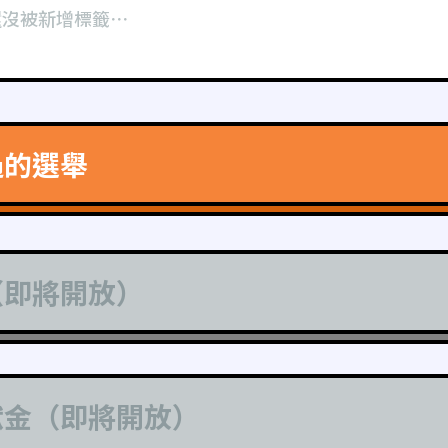
還沒被新增標籤⋯
過的選舉
（即將開放）
獻金（即將開放）