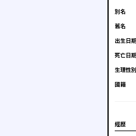
別名
舊名
出生日
死亡日
生理性
國籍
經歷