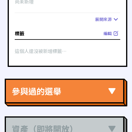
尚未新增
展開
來源
標籤
編輯
這個人還沒被新增標籤⋯
參與過的選舉
資產（即將開放）