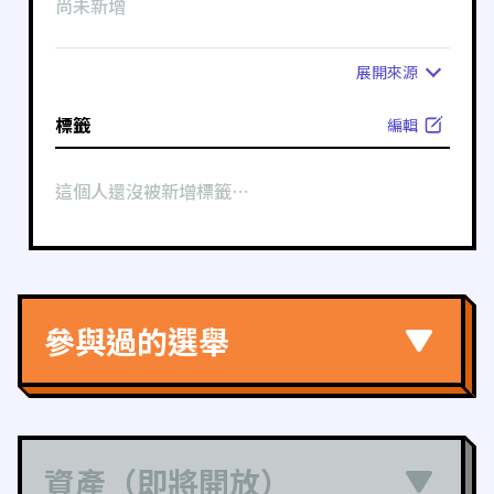
尚未新增
展開
來源
標籤
編輯
這個人還沒被新增標籤⋯
參與過的選舉
資產（即將開放）