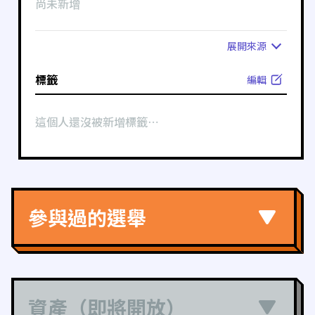
尚未新增
展開
來源
標籤
編輯
這個人還沒被新增標籤⋯
參與過的選舉
資產（即將開放）