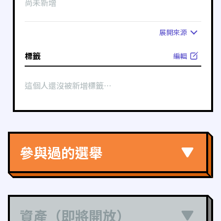
尚未新增
展開
來源
標籤
編輯
這個人還沒被新增標籤⋯
參與過的選舉
資產（即將開放）