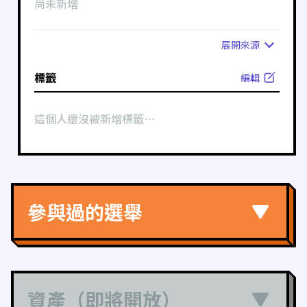
尚未新增
展開
來源
標籤
編輯
這個人還沒被新增標籤⋯
參與過的選舉
資產（即將開放）