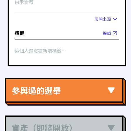
尚未新增
展開
來源
標籤
編輯
這個人還沒被新增標籤⋯
參與過的選舉
資產（即將開放）