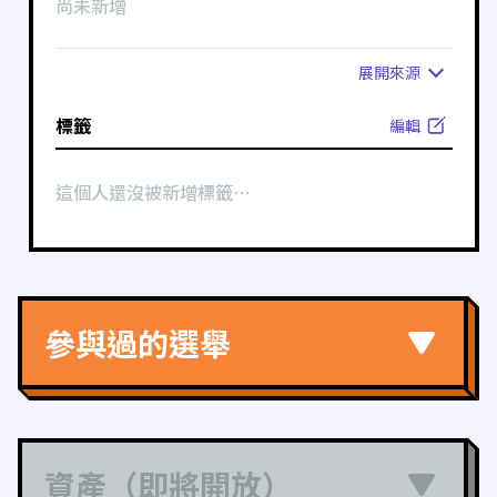
尚未新增
展開
來源
標籤
編輯
這個人還沒被新增標籤⋯
參與過的選舉
資產（即將開放）