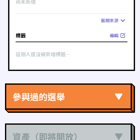
尚未新增
展開
來源
標籤
編輯
這個人還沒被新增標籤⋯
參與過的選舉
資產（即將開放）