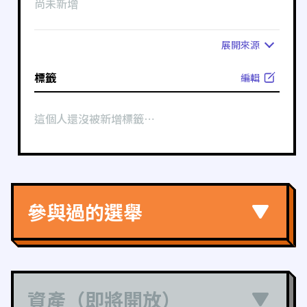
尚未新增
展開
來源
標籤
編輯
這個人還沒被新增標籤⋯
參與過的選舉
資產（即將開放）