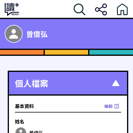
曾億弘
個人檔案
基本資料
編輯
姓名
曾億弘