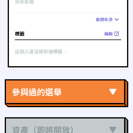
尚未新增
展開
來源
標籤
編輯
這個人還沒被新增標籤⋯
參與過的選舉
資產（即將開放）