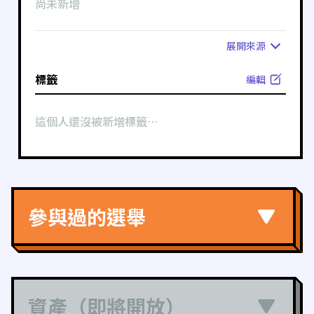
尚未新增
展開
來源
標籤
編輯
這個人還沒被新增標籤⋯
參與過的選舉
資產（即將開放）