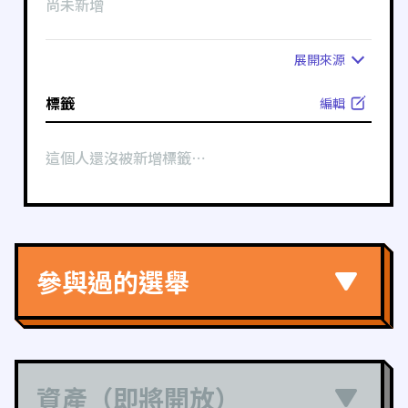
尚未新增
展開
來源
標籤
編輯
這個人還沒被新增標籤⋯
參與過的選舉
資產（即將開放）