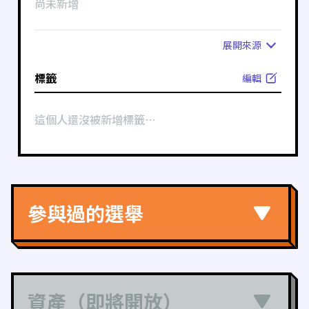
尚未新增
展開
來源
標籤
編輯
這個人還沒被新增標籤⋯
參與過的選舉
資產（即將開放）