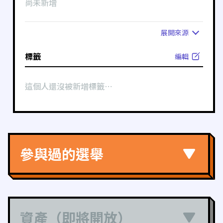
尚未新增
展開
來源
標籤
編輯
這個人還沒被新增標籤⋯
參與過的選舉
資產（即將開放）