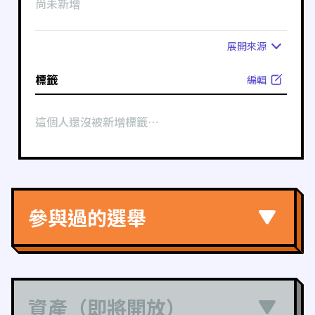
尚未新增
展開
來源
標籤
編輯
這個人還沒被新增標籤⋯
參與過的選舉
資產（即將開放）