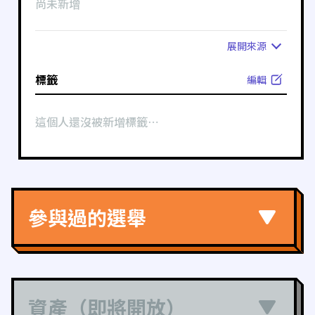
尚未新增
展開
來源
標籤
編輯
這個人還沒被新增標籤⋯
參與過的選舉
資產（即將開放）