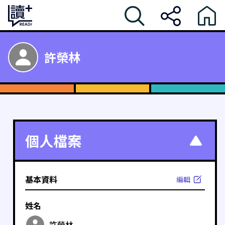
許榮林
個人檔案
基本資料
編輯
姓名
許榮林