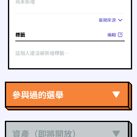
尚未新增
展開
來源
標籤
編輯
這個人還沒被新增標籤⋯
參與過的選舉
資產（即將開放）