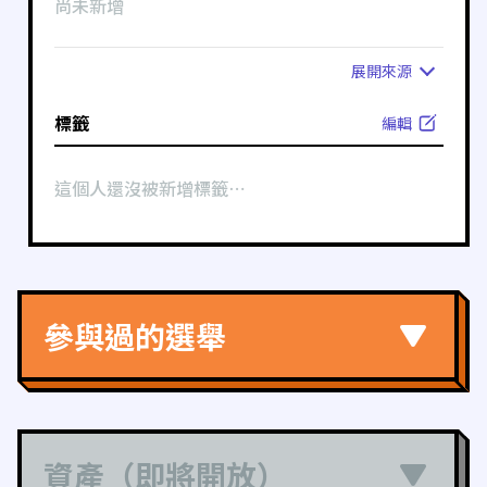
尚未新增
展開
來源
標籤
編輯
這個人還沒被新增標籤⋯
參與過的選舉
資產（即將開放）