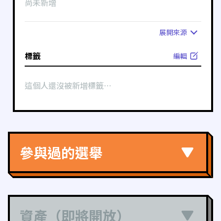
尚未新增
展開
來源
標籤
編輯
這個人還沒被新增標籤⋯
參與過的選舉
資產（即將開放）