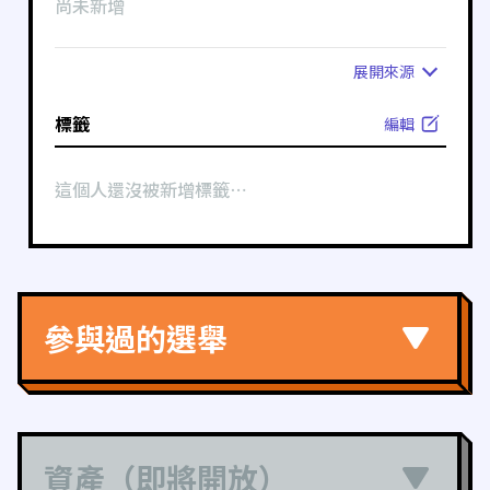
尚未新增
展開
來源
標籤
編輯
這個人還沒被新增標籤⋯
參與過的選舉
資產（即將開放）