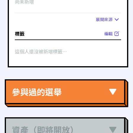
尚未新增
展開
來源
標籤
編輯
這個人還沒被新增標籤⋯
參與過的選舉
資產（即將開放）