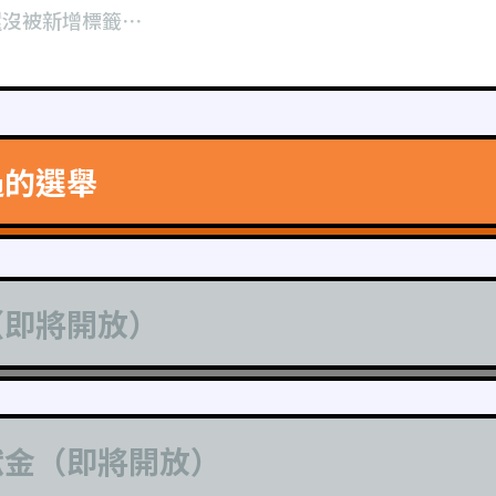
還沒被新增標籤⋯
過的選舉
（即將開放）
獻金（即將開放）