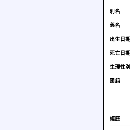
別名
舊名
出生日
死亡日
生理性
國籍
經歷