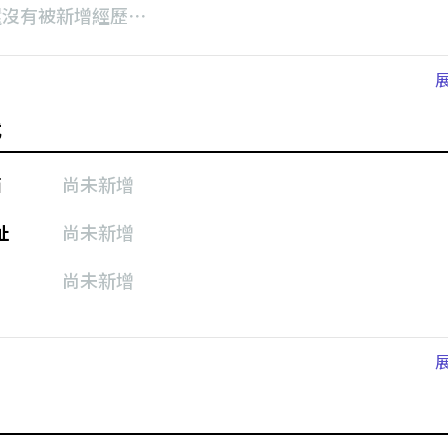
還沒有被新增經歷⋯
式
箱
尚未新增
址
尚未新增
尚未新增