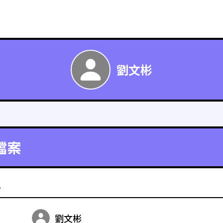
劉文彬
檔案
料
劉文彬