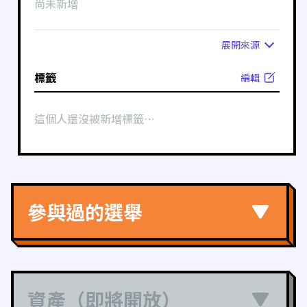
尚未新增
展開
來源
標籤
編輯
這個人還沒被新增標籤⋯
參與過的選舉
資產（即將開放）