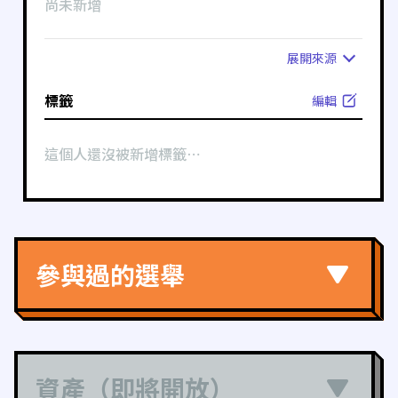
尚未新增
展開
來源
標籤
編輯
這個人還沒被新增標籤⋯
參與過的選舉
資產（即將開放）