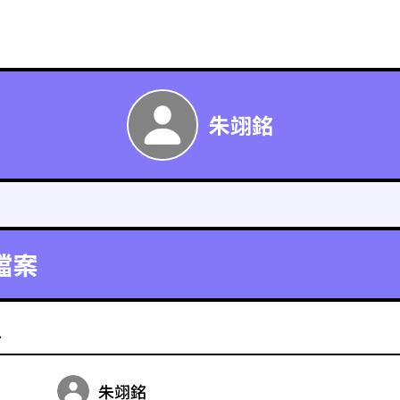
朱翊銘
檔案
料
朱翊銘