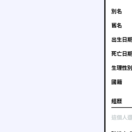
別名
舊名
出生日
死亡日
生理性
國籍
經歷
這個人